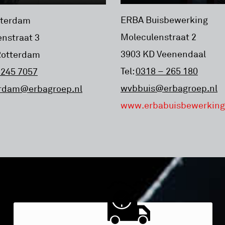
ERBA Buisbewerking
tterdam
Moleculenstraat 2
nstraat 3
3903 KD Veenendaal
Rotterdam
Tel:
0318 – 265 180
 245 7057
wvbbuis@erbagroep.nl
rdam@erbagroep.nl
www.erbabuisbewerking