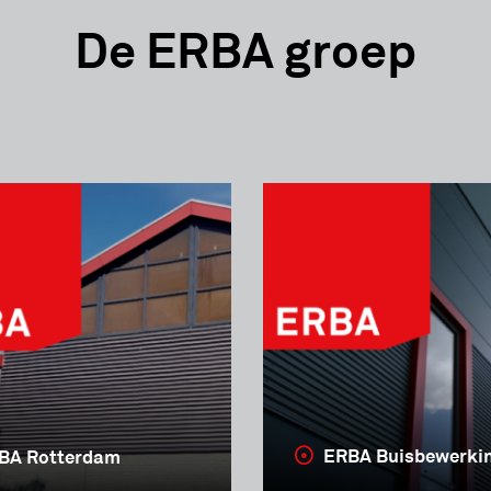
De ERBA groep
ERBA Buisbewerki
BA Rotterdam