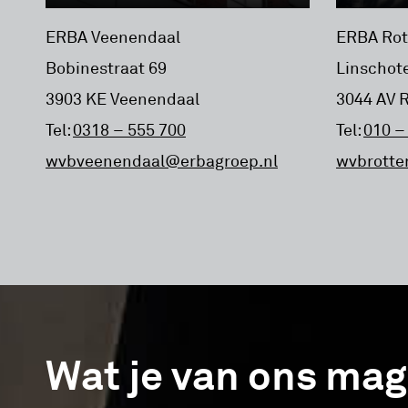
ERBA Veenendaal
ERBA Ro
Bobinestraat 69
Linschote
3903 KE Veenendaal
3044 AV 
Tel:
0318 – 555 700
Tel:
010 –
wvbveenendaal@erbagroep.nl
wvbrotte
Wat je van ons mag