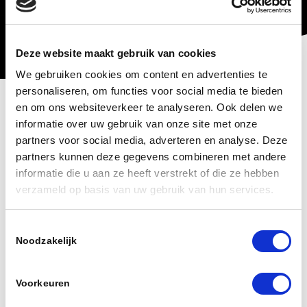
Deze website maakt gebruik van cookies
We gebruiken cookies om content en advertenties te
personaliseren, om functies voor social media te bieden
Zetten
en om ons websiteverkeer te analyseren. Ook delen we
informatie over uw gebruik van onze site met onze
Technieken en specificaties
partners voor social media, adverteren en analyse. Deze
partners kunnen deze gegevens combineren met andere
informatie die u aan ze heeft verstrekt of die ze hebben
Onze vakkundige zetters werken met
verzameld op basis van uw gebruik van hun services.
kantbanken die zijn uitgerust met moderne
Toestemmingsselectie
hoekmeetsystemen, buighulpen en
Noodzakelijk
automatische gereedschapwisselaar. Dit
gecombineerd met onze offline
Voorkeuren
programmeersoftware, levert kwaliteit en